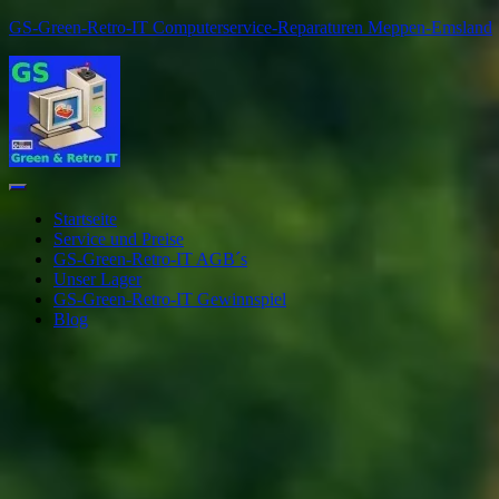
GS-Green-Retro-IT Computerservice-Reparaturen Meppen-Emsland
Navigation
umschalten
Startseite
Service und Preise
GS-Green-Retro-IT AGB´s
Unser Lager
GS-Green-Retro-IT Gewinnspiel
Blog