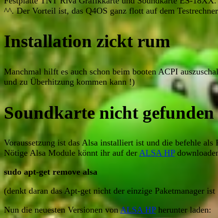
Festplatte TNT Riva Grafikkarte und Soundkarte ES-18XX. 
^^. Der Vorteil ist, das Q4OS ganz flott auf dem Testrechner
Installation zickt rum
Manchmal hilft es auch schon beim booten ACPI auszuschalte
und zu Überhitzung kommen kann !)
Soundkarte nicht gefunden
Voraussetzung ist das Alsa installiert ist und die befehle a
Nötige Alsa Module könnt ihr auf der
ALSA HP
downloaden.
sudo apt-get remove alsa
(denkt daran das Apt-get nicht der einzige Paketmanager is
Nun die neuesten Versionen von
ALSA HP
herunter laden: