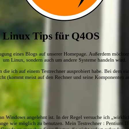
e Linux Tips für Q4OS
rzeugung eines Blogs auf unserer Homepage. Außerdem möchten 
um Linux, sondern auch um andere Systeme handeln wird.
n die ich auf einem Testrechner ausprobiert habe. Bei dem ei
cht (kommt meist auf den Rechner und seine Komponenten a
an Windows angelehnt ist. In der Regel versuche ich „wirklic
o lange wie möglich zu benutzen. Mein Testrechner : Pent