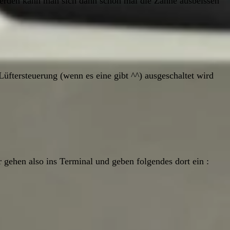
erden kann man sich dann schon mal die Zähne ausbeissen
üftersteuerung (wenn es eine gibt ^^) ausgeschaltet wird
 gehen also ins Terminal und geben folgendes dort ein :