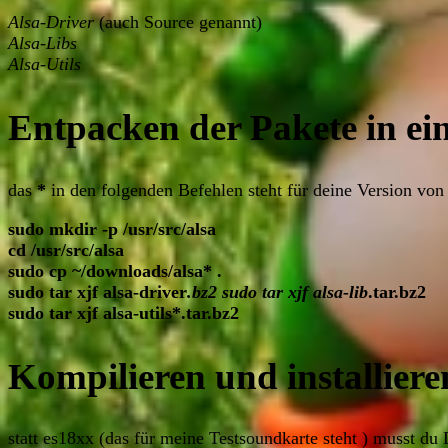
Alsa-Driver
(auch Source genannt)
Alsa-Libs
Alsa-Utils
Entpacken der Pakete in ein
das
*
in den folgenden Befehlen steht für deine Version von 
sudo mkdir -p /usr/src/alsa
cd /usr/src/alsa
sudo cp ~/downloads/alsa* .
sudo tar xjf alsa-driver
.bz2 sudo tar xjf alsa-lib
.tar.bz2
sudo tar xjf alsa-utils*.tar.bz2
Kompilieren und installiere
statt es18xx (das für meine Testsoundkarte steht ) musst du