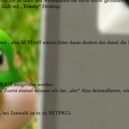
Gerade an manchen Soundkarten die nicht sofort gefunden w
 läuft mit „
Trinity
“ Desktop.
n , also ACPI=off setzen (bitte daran denken das damit die L
ls ROOT ausgeführt werden.
 Zuerst einmal müssen wir das „alte“ Alsa deinstallieren, wir
t , bei Zenwalk ist es zb NETPKG)