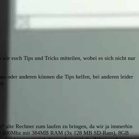
wir euch Tips und Tricks mitteilen, wobei es sich nicht nur
nen oder anderen können die Tips helfen, bei anderen leider
n).
h“ alte Rechner zum laufen zu bringen, da wir ja immerhin
ium III 600Mhz mit 384MB RAM (3x 128 MB SD-Ram), 8GB