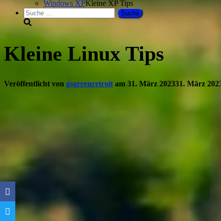
Windows XP
Kleine XP Tips
Suche
nach:
Kleine Linux Tips
Veröffentlicht von
gsgreenretroit
am
31. März 2023
31. März 202