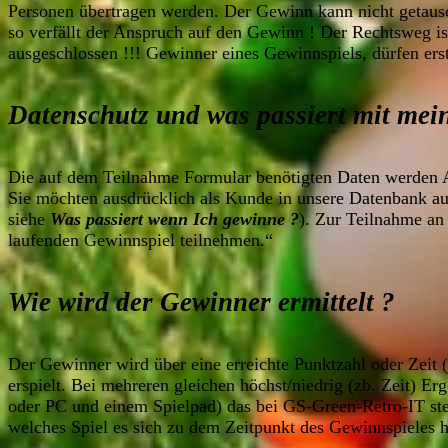
Personen übertragen werden. Der Gewinn kann nicht getaus
so verfällt der Anspruch auf den Gewinn ! Der Rechtsweg is
ausgeschlossen !!! Gewinner eines Gewinnspiels, dürfen ers
Datenschutz und was passiert mit mei
Die auf dem Teilnahme Formular benötigten Daten werden 
Sie möchten ausdrücklich als Kunde in unsere Datenbank a
siehe
Was passiert wenn Ich gewinne ?
). Zur Teilnahme an
laufenden Gewinnspiel teilnehmen.“
Wie wird der Gewinner ermittelt ?
Der Gewinner wird über eine erreichte Punktzahl oder Zeit (j
erspielt. Bei mehreren gleichen höchst/niedrig (zb. Zeit) Erg
oder PC und einem Spielpad) das bei GS-Green-Retro-IT steh
welches Spiel es sich zu dem Zeitpunkt des Gewinnspieles h