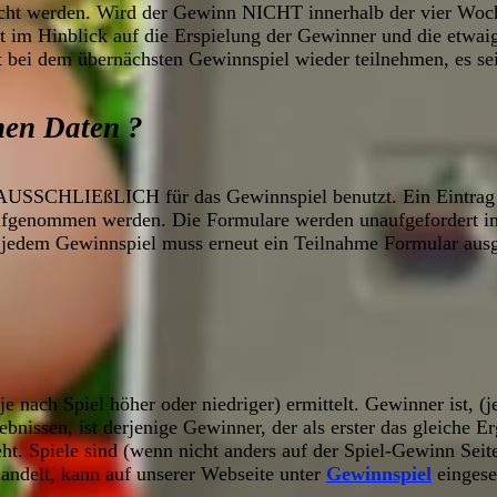
cht werden. Wird der Gewinn NICHT innerhalb der vier Woche
t im Hinblick auf die Erspielung der Gewinner und die etwai
t bei dem übernächsten Gewinnspiel wieder teilnehmen, es sei
nen Daten ?
AUSSCHLIEßLICH für das Gewinnspiel benutzt. Ein Eintrag 
ufgenommen werden. Die Formulare werden unaufgefordert im
 jedem Gewinnspiel muss erneut ein Teilnahme Formular ausg
e nach Spiel höher oder niedriger) ermittelt. Gewinner ist, (j
ebnissen, ist derjenige Gewinner, der als erster das gleiche E
t. Spiele sind (wenn nicht anders auf der Spiel-Gewinn Seit
andelt, kann auf unserer Webseite unter
Gewinnspiel
eingese