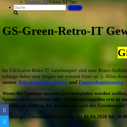
Windows XP
Kleine XP Tips
Suche
nach:
GS-Green-Retro-IT Gew
G
Im GS-Green-Retro-IT Gewinnspiel sind eure Retro-Ambition
solange dabei sind fangen wir erstmal klein an ;). Alles daz
unsere
Teilnahmebedingungen
und
Datenschutzhinweise
.
Wenn Sie Sponsor unseres Gewinnspieles werden wollen, m
Sponsoren Gutscheine oder Sachpreise werden erst in un
werden am Anfang der Hauptseite und der Gewinnspiel S
Derzeitiger Gewinnspiel Sponsor für 01.04.2026 bis 30.