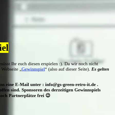
el
sst Ihr euch diesen erspielen :). Da wir noch nicht
 Webseite „
Gewinnspiel
“ (also auf dieser Seite).
Es gelten
 eine E-Mail unter : info@gs-green-retro-it.de .
ffen sind. Sponsoren des derzeitigen Gewinnspiels
ch Partnerplätze frei 😉