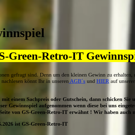
innspiel
S-Green-Retro-IT Gewinnspi
en gefragt sind. Denn um den kleinen Gewinn zu erhalten, mü
u nachlesen könnt Ihr in unseren
AGB´s
und
HIER
auf unserer
it einem Sachpreis oder Gutschein, dann schicken Sie uns
ser Gewinnspiel aufgenommen wenn diese bei uns eingetro
eite von GS-Green-Retro-IT erwähnt ! Wir haben auch no
06.2026 ist GS-Green-Retro-IT