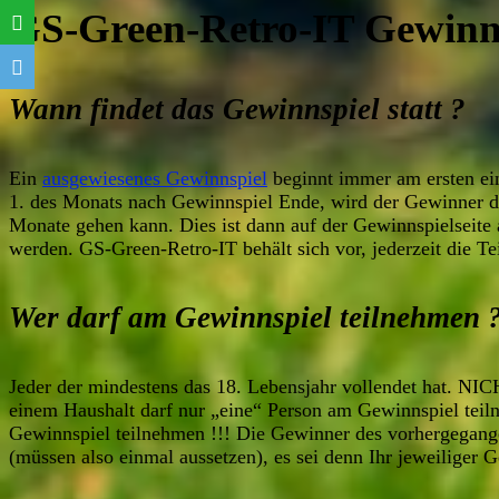
GS-Green-Retro-IT Gewinns
Wann findet das Gewinnspiel statt ?
Ein
ausgewiesenes Gewinnspiel
beginnt immer am ersten ein
1. des Monats nach Gewinnspiel Ende, wird der Gewinner d
Monate gehen kann. Dies ist dann auf der Gewinnspielseit
werden. GS-Green-Retro-IT behält sich vor, jederzeit die 
Wer darf am Gewinnspiel teilnehmen 
Jeder der mindestens das 18. Lebensjahr vollendet hat. NI
einem Haushalt darf nur „eine“ Person am Gewinnspiel tei
Gewinnspiel teilnehmen !!! Die Gewinner des vorhergegan
(müssen also einmal aussetzen), es sei denn Ihr jeweiliger