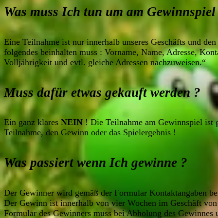
Was muss Ich tun um am Gewinnspiel 
Eine Teilnahme ist nur innerhalb unseres Geschäfts und den 
folgendes beinhalten muss : Vorname, Name, Adresse, Konta
Volljährigkeit und evtl. gleiche Adressen nachzuweisen.“
Muss dafür etwas gekauft werden ?
Ein ganz klares
NEIN
! Die Teilnahme am Gewinnspiel ist 
Teilnahme, den Gewinn oder das Spielergebnis !
Was passiert wenn Ich gewinne ?
Der Gewinner wird gemäß der Formular Kontaktangaben bena
Der Gewinn ist innerhalb von vier Wochen im Geschäft von 
Formular des Gewinners muss bei Abholung des Gewinnes un