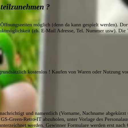
teilzunehmen ?
Öffnungszeiten möglich (denn da kann gespielt werden). Dort 
ktmöglichkeit (zb. E-Mail Adresse, Tel. Nummer usw). Die Vo
grundsätzlich kostenlos ! Kaufen von Waren oder Nutzung vo
chrichtigt und namentlich (Vorname, Nachname abgekürzt un
GS-Green-Retro-IT abzuholen, unter Vorlage des Personalaus
terzeichnet werden. Gewinner Formulare werden erst nach 6