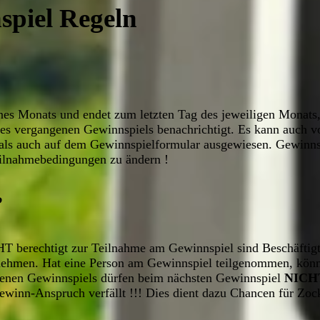
piel Regeln
es Monats und endet zum letzten Tag des jeweiligen Monats,
es vergangenen Gewinnspiels benachrichtigt. Es kann auch v
e als auch auf dem Gewinnspielformular ausgewiesen. Gewinn
Teilnahmebedingungen zu ändern !
?
CHT berechtigt zur Teilnahme am Gewinnspiel sind Beschäfti
lnehmen. Hat eine Person am Gewinnspiel teilgenommen, könn
genen Gewinnspiels dürfen beim nächsten Gewinnspiel
NICH
 Gewinn-Anspruch verfällt !!! Dies dient dazu Chancen für Zo