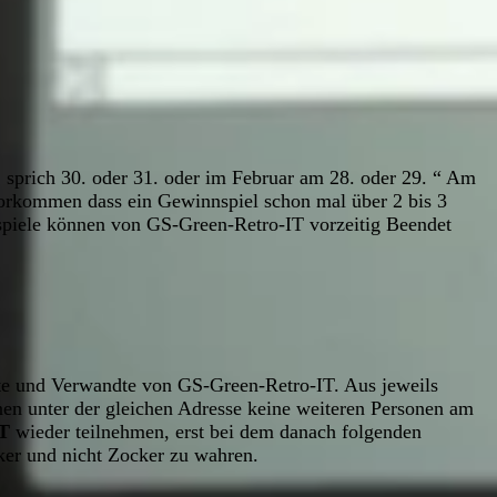
 sprich 30. oder 31. oder im Februar am 28. oder 29. “ Am
orkommen dass ein Gewinnspiel schon mal über 2 bis 3
spiele können von GS-Green-Retro-IT vorzeitig Beendet
gte und Verwandte von GS-Green-Retro-IT. Aus jeweils
en unter der gleichen Adresse keine weiteren Personen am
T
wieder teilnehmen, erst bei dem danach folgenden
cker und nicht Zocker zu wahren.