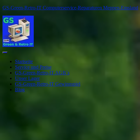
GS-Green-Retro-IT Computerservice-Reparaturen Meppen-Emsland
Navigation
umschalten
Startseite
Service und Preise
GS-Green-Retro-IT AGB´s
Unser Lager
GS-Green-Retro-IT Gewinnspiel
Blog