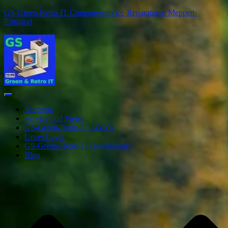
GS-Green-Retro-IT Computerservice-Reparaturen Meppen-
Emsland
Navigation
umschalten
Startseite
Service und Preise
GS-Green-Retro-IT AGB´s
Unser Lager
GS-Green-Retro-IT Gewinnspiel
Blog