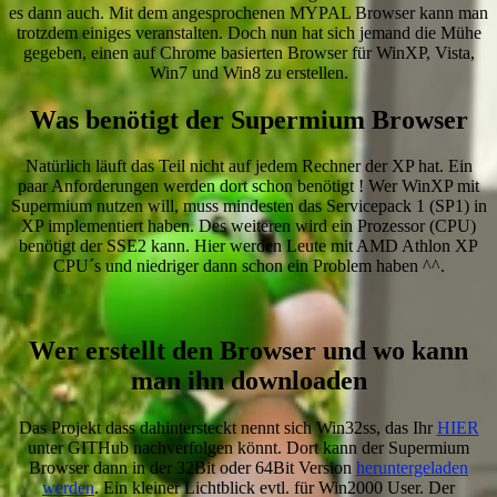
es dann auch. Mit dem angesprochenen MYPAL Browser kann man
trotzdem einiges veranstalten. Doch nun hat sich jemand die Mühe
gegeben, einen auf Chrome basierten Browser für WinXP, Vista,
Win7 und Win8 zu erstellen.
Was benötigt der Supermium Browser
Natürlich läuft das Teil nicht auf jedem Rechner der XP hat. Ein
paar Anforderungen werden dort schon benötigt ! Wer WinXP mit
Supermium nutzen will, muss mindesten das Servicepack 1 (SP1) in
XP implementiert haben. Des weiteren wird ein Prozessor (CPU)
benötigt der SSE2 kann. Hier werden Leute mit AMD Athlon XP
CPU´s und niedriger dann schon ein Problem haben ^^.
Wer erstellt den Browser und wo kann
man ihn downloaden
Das Projekt dass dahintersteckt nennt sich Win32ss, das Ihr
HIER
unter GITHub nachverfolgen könnt. Dort kann der Supermium
Browser dann in der 32Bit oder 64Bit Version
heruntergeladen
werden
. Ein kleiner Lichtblick evtl. für Win2000 User. Der