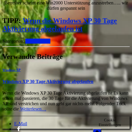
Betreiber scheint eine Win2000 Unterstützung anzustreben….. wir
dürfen gespannt sein
TIPP:
Wenn die Windows XP 30 Tage
Aktivierung abgelaufen ist
Kategorien:
Windows XP
Verwandte Beiträge
Windows XP
Windows XP 30 Tage Aktivierung abgelaufen
Wenn die Windows XP 30 Tage Aktivierung abgelaufen ist Es kann
schon mal passieren, die 30 Tage für die Aktivierung von Windows
XP sind verstrichen und nun geht gar nichts mehr. Folgender Trick
sollte die
Weiterlesen…
Cookie
E-Mail
Einstellungen