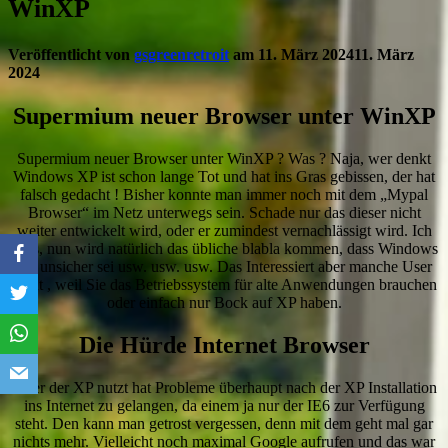
WinXP
Veröffentlicht von
gsgreenretroit
am
11. März 2024
11. März
2024
Supermium neuer Browser unter WinXP
Supermium neuer Browser unter WinXP ? Was ? Naja, wer denkt
Windows XP ist schon lange Tot und hat ins Gras gebissen, der hat
falsch gedacht ! Bisher konnte man immer noch mit dem „Mypal
Browser“ im Netz unterwegs sein. Schade nur das dieser nicht
weiter entwickelt wird, oder er zumindest vernachlässigt wird. Ich
weis, nun wird natürlich das übliche blabla kommen, dass Windows
XP unsicher sei usw. usw. usw. Das Interessiert aber manche User
nicht , weil Sie das Betriebssystem für alte Anwendungen brauchen
oder einfach nur Bock auf XP haben.
Die Hürde Internet Browser
Jeder der XP nutzt hat Probleme überhaupt nach der XP Installation
ins Internet zu gelangen, da einem ja nur der IE6 zur Verfügung
steht. Den kann man getrost vergessen, denn mit dem geht mal gar
nichts mehr. Vielleicht noch maximal Google aufrufen und das war