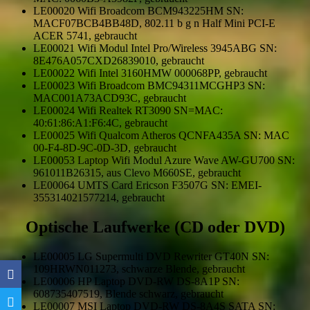
LE00020 Wifi Broadcom BCM943225HM SN:
MACF07BCB4BB48D, 802.11 b g n Half Mini PCI-E
ACER 5741, gebraucht
LE00021 Wifi Modul Intel Pro/Wireless 3945ABG SN:
8E476A057CXD26839010, gebraucht
LE00022 Wifi Intel 3160HMW 000068PP, gebraucht
LE00023 Wifi Broadcom BMC94311MCGHP3 SN:
MAC001A73ACD93C, gebraucht
LE00024 Wifi Realtek RT3090 SN=MAC:
40:61:86:A1:F6:4C, gebraucht
LE00025 Wifi Qualcom Atheros QCNFA435A SN: MAC
00-F4-8D-9C-0D-3D, gebraucht
LE00053 Laptop Wifi Modul Azure Wave AW-GU700 SN:
961011B26315, aus Clevo M660SE, gebraucht
LE00064 UMTS Card Ericson F3507G SN: EMEI-
355314021577214, gebraucht
Optische Laufwerke (CD oder DVD)
LE00005 LG Supermulti DVD Rewriter GT40N SN:
109HRWN011273, schwarze Blende, gebraucht
LE00006 HP Laptop DVD-RW DS-8A1P SN:
608735407519, Blende schwarz, gebraucht
LE00007 MSI Laptop DVD-RW DS-8A4S SATA SN: