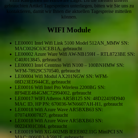
extra Kategorien im Hardware Lager. Da die meisten unserer
gebrauchten Artikel Tagespreisen unterliegen, bitten wir Sie uns zu
kontaktieren, damit wir Ihnen die aktuellen Tagespreise mitteilen
können.
WIFI Module
LE00001 Intel Wifi Link 5100 Model 512AN_MMW SN:
MAC0026C63CEB1A, gebraucht
LE00002 Azure Ware Wifi AW-NB159H – RTL8723BE SN:
C40J013845, gebraucht
LE00003 Intel Centrino Wifi N100 – 100BNHMW SN:
WFM-78929C570540, gebraucht
LE00004 Wifi Modul AX201NGW SN: WFM-
08D23ED944CE, gebraucht
LE00016 Wifi Intel Pro Wireless 2200BG SN:
8F94EE484GMC72994002, gebraucht
LE00017 WIFI Atheros AR5B125 SN: 48D22419D940
MAC ID, HP PN: 670036-WN6607AH-H1, gebraucht
LE00018 Wifi Azure Wave AR5BXB63 SN:
07074J0007827, gebraucht
LE00018 Wifi Azure Wave AR5BXB63 SN:
00224301C084, gebraucht
LE00019 Wifi XG-602MB IEEE802.11G MiniPCI SN
MAC: 0060B3-A5982F, gebraucht