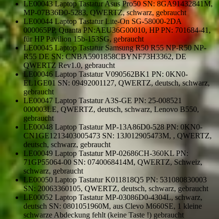
LE00043 Laptop Tastatur Asus Pro50 SN: 8GA91432841M,
MP-07B36D0-5283, QWERTZ, schwarz, gebraucht
LE00044 Laptop Tastatur Lite-On SG-58000-2DA
000065PP, Quanta PN:AEU36G00010, HP PN: 701684-41,
für HP Pavilion 15b-153SG, gebraucht
LE00045 Laptop Tastatur Samsung R50 R55 NP-R50 NP-
R55 DE SN: CNBA5901858CBYNF73H3362, DE
QWERTZ Rev1.0, gebraucht
LE00046 Laptop Tastatur V090562BK1 PN: 0KN0-
EL1GE01 SN: 09492001127, QWERTZ, deutsch, schwarz,
gebraucht
LE00047 Laptop Tastatur A3S-GE PN: 25-008521
000003LE, QWERTZ, deutsch, schwarz, Lenovo B550,
gebraucht
LE00048 Laptop Tastatur MP-13A86D0-528 PN: 0KN0-
CN1GE1213403005473 SN: 13J012905473M, , QWERTZ,
deutsch, schwarz, gebraucht
LE00049 Laptop Tastatur MP-02686CH-360KL PN:
71GP55064-00 SN: 0740068414M, QWERTZ, Schweiz,
schwarz, gebraucht
LE00050 Laptop Tastatur K011818Q5 PN: 531080830003
SN: 20063360105, QWERTZ, deutsch, schwarz, gebraucht
LE00052 Laptop Tastatur MP-03086D0-4304L, schwarz,
deutsch SN: 0801051960M, aus Clevo M660SE, 1 kleine
schwarze Abdeckung fehlt (keine Taste !) gebraucht