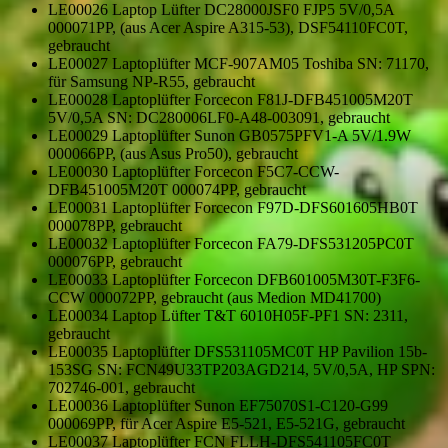
LE00026 Laptop Lüfter DC28000JSF0 FJP5 5V/0,5A
000071PP, (aus Acer Aspire A315-53), DSF54110FC0T,
gebraucht
LE00027 Laptoplüfter MCF-907AM05 Toshiba SN: 71170,
für Samsung NP-R55, gebraucht
LE00028 Laptoplüfter Forcecon F81J-DFB451005M20T
5V/0,5A SN: DC280006LF0-A48-003091, gebraucht
LE00029 Laptoplüfter Sunon GB0575PFV1-A 5V/1.9W
000066PP, (aus Asus Pro50), gebraucht
LE00030 Laptoplüfter Forcecon F5C7-CCW-
DFB451005M20T 000074PP, gebraucht
LE00031 Laptoplüfter Forcecon F97D-DFS601605HB0T
000078PP, gebraucht
LE00032 Laptoplüfter Forcecon FA79-DFS531205PC0T
000076PP, gebraucht
LE00033 Laptoplüfter Forcecon DFB601005M30T-F3F6-
CCW 000072PP, gebraucht (aus Medion MD41700)
LE00034 Laptop Lüfter T&T 6010H05F-PF1 SN: 2311,
gebraucht
LE00035 Laptoplüfter DFS531105MC0T HP Pavilion 15b-
153SG SN: FCN49U33TP203AGD214, 5V/0,5A, HP SPN:
702746-001, gebraucht
LE00036 Laptoplüfter Sunon EF75070S1-C120-G99
000069PP, für Acer Aspire E5-521, E5-521G, gebraucht
LE00037 Laptoplüfter FCN FLLH-DFS541105FC0T