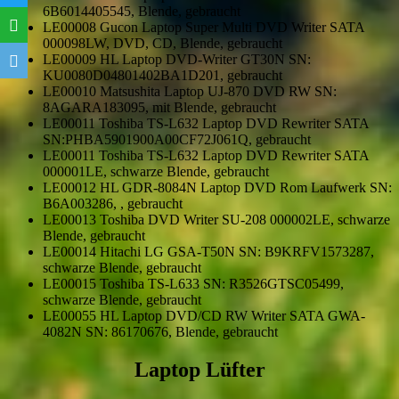
6B6014405545, Blende, gebraucht
LE00008 Gucon Laptop Super Multi DVD Writer SATA
000098LW, DVD, CD, Blende, gebraucht
LE00009 HL Laptop DVD-Writer GT30N SN:
KU0080D04801402BA1D201, gebraucht
LE00010 Matsushita Laptop UJ-870 DVD RW SN:
8AGARA183095, mit Blende, gebraucht
LE00011 Toshiba TS-L632 Laptop DVD Rewriter SATA
SN:PHBA5901900A00CF72J061Q, gebraucht
LE00011 Toshiba TS-L632 Laptop DVD Rewriter SATA
000001LE, schwarze Blende, gebraucht
LE00012 HL GDR-8084N Laptop DVD Rom Laufwerk SN:
B6A003286, , gebraucht
LE00013 Toshiba DVD Writer SU-208 000002LE, schwarze
Blende, gebraucht
LE00014 Hitachi LG GSA-T50N SN: B9KRFV1573287,
schwarze Blende, gebraucht
LE00015 Toshiba TS-L633 SN: R3526GTSC05499,
schwarze Blende, gebraucht
LE00055 HL Laptop DVD/CD RW Writer SATA GWA-
4082N SN: 86170676, Blende, gebraucht
Laptop Lüfter