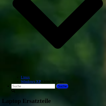
Linux
Windows XP
Kleine XP Tips
Suche
nach:
Laptop Ersatzteile