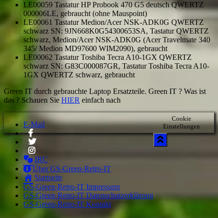
LE00059 Tastatur HP Probook 470 G5 deutsch QWERTZ
000006LE, gebraucht (ohne Mauspoint)
LE00061 Tastatur Medion/Acer NSK-ADK0G QWERTZ
schwarz SN: 9JN668K0G54300653SA, Tastatur QWERTZ
schwarz, Medion/Acer NSK-ADK0G (Acer Travelmate 340
345/ Medion MD97600 WIM2090), gebraucht
LE00062 Tastatur Toshiba Tecra A10-1GX QWERTZ
schwarz SN: G83C000087GR, Tastatur Toshiba Tecra A10-
1GX QWERTZ schwarz, gebraucht
Green IT durch gebrauchte Laptop Ersatzteile. Green IT ? Was ist
das ? Schauen Sie
HIER
einfach nach
Cookie
E-Mail
Einstellungen
IRC
Über GS-Green-Retro-IT
Startseite
GS-Green-Retro-IT Impressum
GS-Green-Retro-IT Datenschutzerklärung
GS-Green-Retro-IT Kontakt