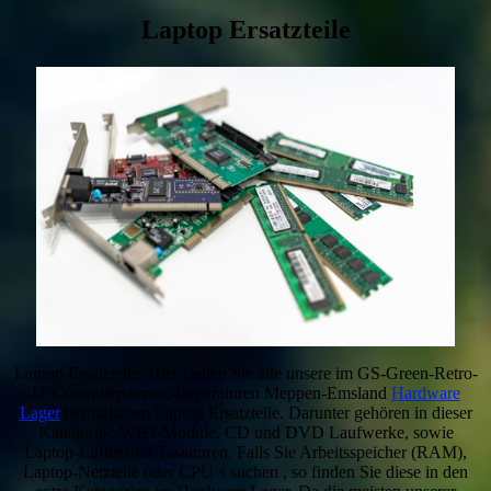
Laptop Ersatzteile
Laptop Ersatzteile: Hier finden Sie alle unsere im GS-Green-Retro-
IT Computerservice-Reparaturen Meppen-Emsland
Hardware
Lager
befindlichen Laptop Ersatzteile. Darunter gehören in dieser
Kategorie : WIFI-Module, CD und DVD Laufwerke, sowie
Laptop-Lüfter und Tastaturen. Falls Sie Arbeitsspeicher (RAM),
Laptop-Netzteile oder CPU´s suchen , so finden Sie diese in den