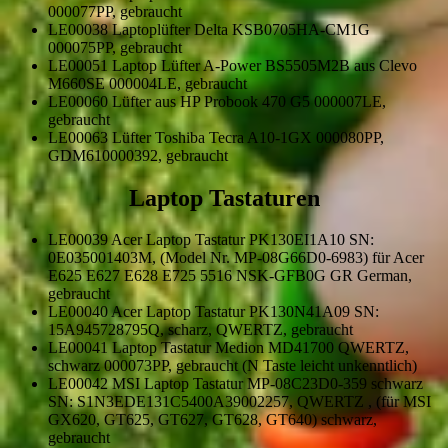
000077PP, gebraucht
LE00038 Laptoplüfter Delta KSB0705HA-CM1G
000075PP, gebraucht
LE00051 Laptop Lüfter A-Power BS5505M2B aus Clevo
M660SE 000004LE, gebraucht
LE00060 Lüfter aus HP Probook 470 G5 000007LE,
gebraucht
LE00063 Lüfter Toshiba Tecra A10-1GX 000080PP,
GDM610000392, gebraucht
Laptop Tastaturen
LE00039 Acer Laptop Tastatur PK130EI1A10 SN:
0E035001403M, (Model Nr. MP-08G66D0-6983) für Acer
E625 E627 E628 E725 5516 NSK-GFB0G GR German,
gebraucht
LE00040 Acer Laptop Tastatur PK130N41A09 SN:
15A945728795Q, scharz, QWERTZ, gebraucht
LE00041 Laptop Tastatur Medion MD41700 QWERTZ,
schwarz 000073PP, gebraucht (N Taste leicht unkenntlich)
LE00042 MSI Laptop Tastatur MP-08C23D0-359 schwarz
SN: S1N3EDE131C5400A39002257, QWERTZ , (für MSI
GX620, GT625, GT627, GT628, GT640) schwarz,
gebraucht