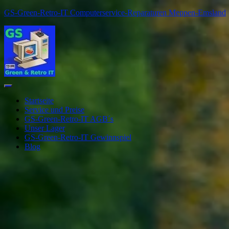
GS-Green-Retro-IT Computerservice-Reparaturen Meppen-Emsland
Navigation
umschalten
Startseite
Service und Preise
GS-Green-Retro-IT AGB´s
Unser Lager
GS-Green-Retro-IT Gewinnspiel
Blog