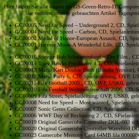
Hier finden Sie alle unsere im GS-Green-Retro-IT Compu
die meisten unserer gebrauchten Artikel Tagesprei
GC00005 Need for Speed – Underground 2, CD, Spiela
GC00004 Need for Speed – Carbon, CD, Spielanleitu
GC00002 Medal of Honor-European Assault, CD, Spie
GC00001 Harvest Moon-A Wonderful Life, CD, Spiela
GC00016 Sponge Bob Schwammkopf – Der Film , CD, 
GC00014 Tony Hawks Pro Skater 4 T, CD, Spielanlei
GC00013 Mario Kart Double Dash (Bundle Version),
GC00012 Mario Party 6, CD, Spielanleitung, OVP, U
GC00011 Fifa Football 2005 , CD, OVP, USK0, gebra
GC00010 Fifa Fussball Weltmeisterschaft 2006, CD, S
GC00009 Fifa Street, Spielanleitung, OVP, USK0, geb
GC00008 Need for Speed – Most wanted, Spielanleit
GC00007 Sonic Gems Collection, CD, Spielanleitung
GC00006 WWF Day of Reckoning 2 , CD, SPielanleit
GC00019 Original Gamecube Controller DOL-003 sil
GC00020 Original Gamecube Controller Wavebird DOL
GC00023 Gamecube Memory Card 64MB lila 000008G