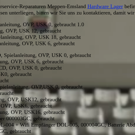
terservice-Reparaturen Meppen-Emsland
Hardware Lager
befin
sen unterliegen, bitten wir Sie uns zu kontaktieren, damit wir
nleitung, OVP, USK 0, gebraucht 1.0
ng, OVP, USK 12, gebraucht
lanleitung, OVP, USK 18, gebraucht
nleitung, OVP, USK 6, gebraucht
Spielanleitung, OVP, USK 0, gebraucht
tung, OVP, USK 6, gebraucht
 CD, OVP, USK 0, gebraucht
SK0, gebraucht
ucht
pielanleitung, OVP,USK 0, gebraucht
raucht
ung, OVP, USK12, gebraucht
, OVP, USK6, gebraucht
ung, OVP, USK16, gebraucht
ber 000003GC, gebraucht
-004 + Wifi Empfänger DOL-005, 000004GC, Batterie Abdec
C, gebraucht