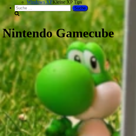
Windows XP
Kleine XP Tips
Suche
nach:
Nintendo Gamecube