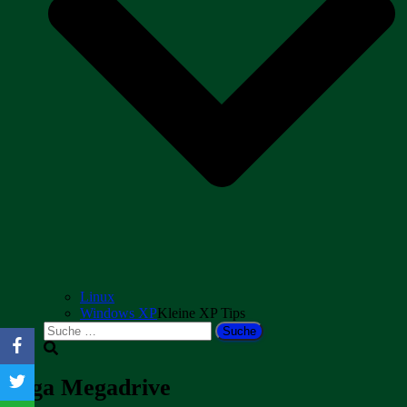
Linux
Windows XP
Kleine XP Tips
Suche
nach:
Sega Megadrive