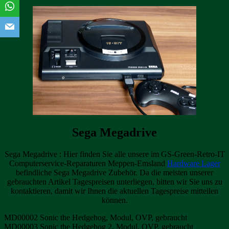
Sega Megadrive
Sega Megadrive : Hier finden Sie alle unsere im GS-Green-Retro-IT
Computerservice-Reparaturen Meppen-Emsland
Hardware Lager
befindliche Sega Megadrive Zubehör. Da die meisten unserer
gebrauchten Artikel Tagespreisen unterliegen, bitten wir Sie uns zu
kontaktieren, damit wir Ihnen die aktuellen Tagespreise mitteilen
können.
MD00002 Sonic the Hedgehog, Modul, OVP, gebraucht
MD00003 Sonic the Hedgehog 2, Modul, OVP, gebraucht